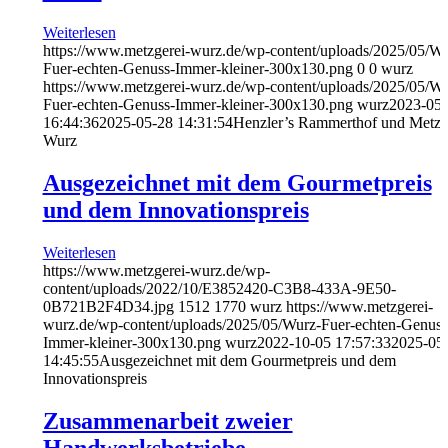
Weiterlesen
https://www.metzgerei-wurz.de/wp-content/uploads/2025/05/Wu
Fuer-echten-Genuss-Immer-kleiner-300x130.png
0
0
wurz
https://www.metzgerei-wurz.de/wp-content/uploads/2025/05/Wu
Fuer-echten-Genuss-Immer-kleiner-300x130.png
wurz
2023-05-
16:44:36
2025-05-28 14:31:54
Henzler’s Rammerthof und Metzg
Wurz
Ausgezeichnet mit dem Gourmetpreis
und dem Innovationspreis
Weiterlesen
https://www.metzgerei-wurz.de/wp-
content/uploads/2022/10/E3852420-C3B8-433A-9E50-
0B721B2F4D34.jpg
1512
1770
wurz
https://www.metzgerei-
wurz.de/wp-content/uploads/2025/05/Wurz-Fuer-echten-Genuss
Immer-kleiner-300x130.png
wurz
2022-10-05 17:57:33
2025-05
14:45:55
Ausgezeichnet mit dem Gourmetpreis und dem
Innovationspreis
Zusammenarbeit zweier
Handwerksbetriebe